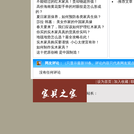
不能错过的红木家具！贵却物超所值！
-推荐文章
高价海南黄花梨手串的对眼纹是怎么形成
的？
夏日家居保养，如何预防各类家具生病？
莎拉·韩蕙： 美女作家的中国家具缘
春天要来了，我们应该如何护理红木家具？
你买的实木家具真的货真价实吗？
地毯地垫怎么选？最全攻略在此！
实木家具购买要谨慎 小心太便宜有诈！
如何制作实木家具？
这十把原创椅 是中国制造！
网友评论：
（只显示最新10条。评论内容只代表网友观
没有任何评论
|
设为首页
|
加入收藏
|
站长：