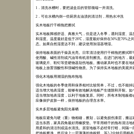
1．清洗水槽时，要把滤盒后的管部颈端一并清洗。
2．可在水槽内倒一些厨房去油渍的清洁剂，用热水冲洗
实木地板拧干棉拖把擦拭
实木地板脚感舒适、典雅大气，但是进入冬季，遇到湿度、温
和湿度。温度最好是低于28℃，湿度最好保持在50%至70%
态。如果自然湿度达不到，建议使用加湿器增湿。
保持地板表面的干燥及光亮。日常清洁使用拧干棉拖把擦拭即
使用酸、碱性溶剂或汽油等有机溶剂擦洗。在进门的地方，最
玻璃瓷片、鞋钉等坚硬物器划伤地板。搬动家具时也不要在地
地板上放置强酸性和强碱性物质。为了保持实木地板的美观并
强化木地板用潮湿的拖布拖地
强化木地板的冬季使用和保养相对比较简单，不过，也不能掉
适当增大地表湿度，能够有效地解决地板产生缝隙和开裂。如
适当增加地表湿度，以利于地板复原。同时，所有木制地板都
应像保护皮肤一样，保持地板的合理含水率。
实木多层地板避免阳光暴晒
地板应避免与硬（重）物相碰，擦划，以避免损伤漆层，搬运
适当东西，家具四角最好用橡胶垫。平常用稍干的拖布清洁地
用柔和的清洁剂或温水清洗。居室地板不必经常打蜡，间隔一
把地板擦净，然后涂上一层薄薄的地板蜡，等2-3分钟后用棉