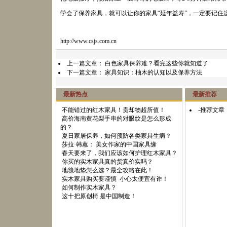
学会了保养家具，就可以让你的家具“延年益寿”，一定要记住
http://www.csjs.com.cn
上一篇文章：
白色家具保养难？看完这些你就知道了
下一篇文章：
家具知识：柚木的认知以及保养方法
最新热点
最新推荐
不能错过的红木家具！贵却物超所值！
-推荐文章
高价海南黄花梨手串的对眼纹是怎么形成
的？
夏日家居保养，如何预防各类家具生病？
莎拉·韩蕙： 美女作家的中国家具缘
春天要来了，我们应该如何护理红木家具？
你买的实木家具真的货真价实吗？
地毯地垫怎么选？最全攻略在此！
实木家具购买要谨慎 小心太便宜有诈！
如何制作实木家具？
这十把原创椅 是中国制造！