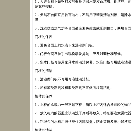
1．人造石和不锈钢材质的橱柜切忌用硬质百洁布、钢丝球、
尼龙球擦拭。
2．天然石台面宜用软百洁布，不能用甲苯类清洁剂擦。清除
泽。
3．洗涤盆或煤气炉等台面处应避免敲击或受到撞击，两块台
门板的保养
1．避免台面上的水流下来浸泡到门板。
2．门板合页及拉手出现松动及异响，应及时调校和维修。
3．实木门板可使用家具水蜡清洁保养。水晶门板可用绒布沾
门板的清洁
1．油漆类门板不可用可溶性清洁剂。
2．所有苯类溶剂和树脂类溶剂不宜做面板清洁剂。
柜体的保养
1．上柜的承载力一般不如下柜，所以上柜内适合放置轻的物
2．放入柜内的器皿应该清洗干净后再放入，特别要注意需把
3．料理台的水槽用细丝兜住内部滤盒，防止菜屑及细小残渣
柜体的清洁